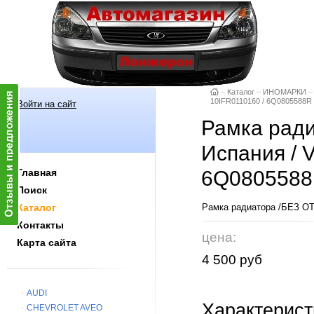
–
Каталог
–
ИНОМАРКИ
–
10IFR0110160 / 6Q0805588R
Войти на сайт
Рамка ради
Испания / 
Главная
6Q080558
Поиск
Каталог
Рамка радиатора /БЕЗ ОТ
Контакты
цена:
Карта сайта
4 500 руб
AUDI
Характерист
CHEVROLET AVEO