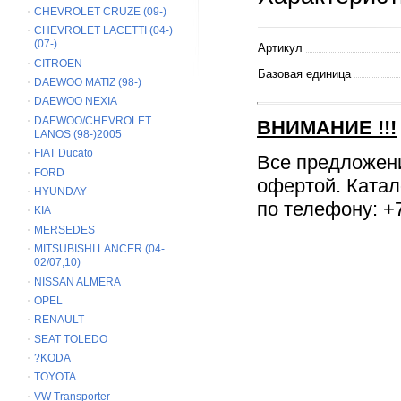
CHEVROLET CRUZE (09-)
CHEVROLET LACETTI (04-)
(07-)
Артикул
CITROEN
Базовая единица
DAEWOO MATIZ (98-)
DAEWOO NEXIA
DAEWOO/CHEVROLET
ВНИМАНИЕ
!!!
LANOS (98-)2005
FIAT Ducato
Все предложен
FORD
офертой. Катал
HYUNDAY
по телефону: +7
KIA
MERSEDES
MITSUBISHI LANCER (04-
02/07,10)
NISSAN ALMERA
OPEL
RENAULT
SEAT TOLEDO
?KODA
TOYOTA
VW Transporter