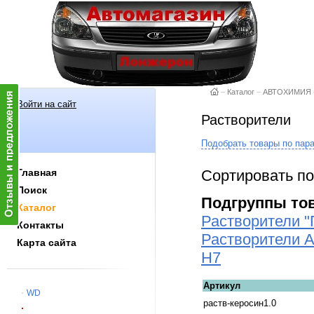
–
Каталог
–
АВТОХИМИЯ
Войти на сайт
Растворители
Подобрать товары по пар
Сортировать по
Главная
Поиск
Подгруппы то
Каталог
Растворители 
Контакты
Растворители 
Карта сайта
H7
Артикул
WD
раств-керосин1.0