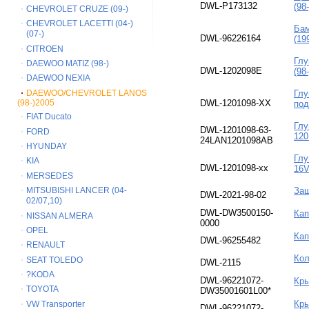
DWL-P173132
(98
CHEVROLET CRUZE (09-)
CHEVROLET LACETTI (04-)
Бам
(07-)
DWL-96226164
(1
CITROEN
Глу
DAEWOO MATIZ (98-)
DWL-1202098E
(98-
DAEWOO NEXIA
DAEWOO/CHEVROLET LANOS
Глу
(98-)2005
DWL-1201098-XX
под
FIAT Ducato
Глу
DWL-1201098-63-
FORD
120
24LAN1201098AB
HYUNDAY
Глу
KIA
DWL-1201098-хх
16V
MERSEDES
MITSUBISHI LANCER (04-
Защ
DWL-2021-98-02
02/07,10)
DWL-DW3500150-
Кап
NISSAN ALMERA
0000
OPEL
Кап
DWL-96255482
RENAULT
Кол
SEAT TOLEDO
DWL-2115
?KODA
DWL-96221072-
Кры
TOYOTA
DW35001601L00*
Кры
VW Transporter
DWL-96221072-