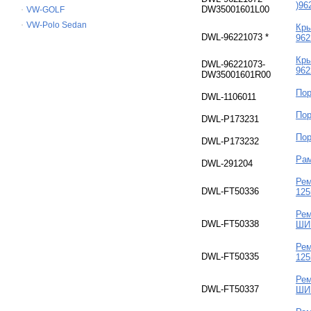
)96
DW35001601L00
VW-GOLF
VW-Polo Sedan
Кры
DWL-96221073 *
962
Кры
DWL-96221073-
962
DW35001601R00
Пор
DWL-1106011
Пор
DWL-P173231
Пор
DWL-P173232
Рам
DWL-291204
Рем
DWL-FT50336
125
Рем
DWL-FT50338
ШИР
Рем
DWL-FT50335
125
Рем
DWL-FT50337
ШИР