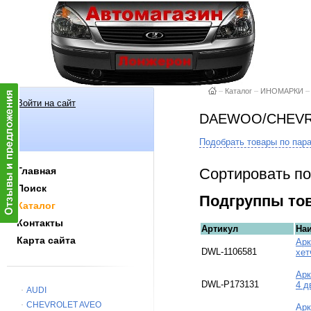
–
Каталог
–
ИНОМАРКИ
–
Войти на сайт
DAEWOO/CHEVRO
Подобрать товары по пар
Сортировать по
Главная
Поиск
Подгруппы то
Каталог
Контакты
Артикул
На
Карта сайта
Арк
DWL-1106581
хет
Арк
DWL-P173131
4 д
AUDI
CHEVROLET AVEO
Арк