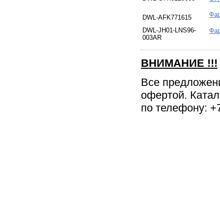
Фар
DWL-AFK771615
DWL-JH01-LNS96-
Фар
003AR
ВНИМАНИЕ
!!!
Все предложен
офертой. Катал
по телефону: +7