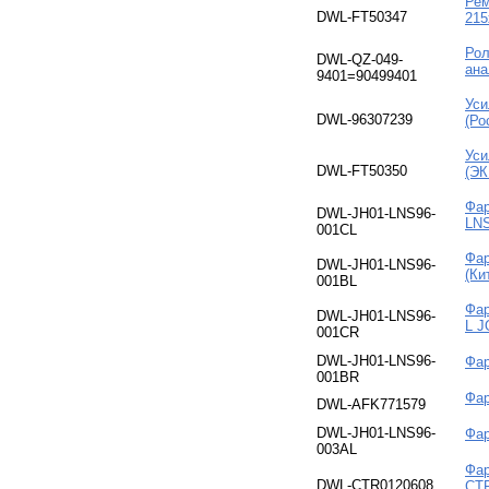
Рем
DWL-FT50347
215
Рол
DWL-QZ-049-
ан
9401=90499401
Уси
DWL-96307239
(Ро
Уси
DWL-FT50350
(ЭК
Фар
DWL-JH01-LNS96-
LN
001CL
Фар
DWL-JH01-LNS96-
(Ки
001BL
Фар
DWL-JH01-LNS96-
L 
001CR
DWL-JH01-LNS96-
Фар
001BR
Фар
DWL-AFK771579
DWL-JH01-LNS96-
Фар
003AL
Фар
DWL-СТR0120608
СТR