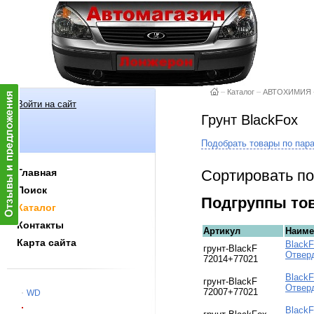
–
Каталог
–
АВТОХИМИЯ
Войти на сайт
Грунт BlackFox
Подобрать товары по пар
Сортировать по
Главная
Поиск
Подгруппы то
Каталог
Контакты
Артикул
Наиме
Карта сайта
BlackF
грунт-BlackF
Отвер
72014+77021
BlackF
грунт-BlackF
Отвер
72007+77021
WD
Black