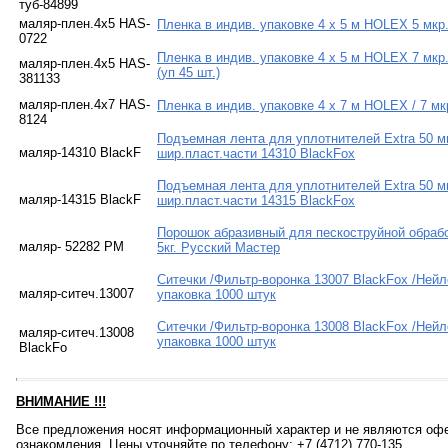
туб-84899
маляр-плен.4х5 HAS-
Пленка в индив. упаковке 4 х 5 м HOLEX 5 мкр.
0722
Пленка в индив. упаковке 4 х 5 м HOLEX 7 м
маляр-плен.4х5 HAS-
(уп 45 шт.)
381133
маляр-плен.4х7 HAS-
Пленка в индив. упаковке 4 х 7 м HOLEX / 7 мкр
8124
Подъемная лента для уплотнителей Extra 50 м
маляр-14310 BlackF
шир.пласт.части 14310 BlackFox
Подъемная лента для уплотнителей Extra 50 м
маляр-14315 BlackF
шир.пласт.части 14315 BlackFox
Порошок абразивный для пескоструйной обрабо
маляр- 52282 РМ
5кг. Русский Мастер
Ситечки /Фильтр-воронка 13007 BlackFox /Нейл
маляр-ситеч.13007
упаковка 1000 штук
Ситечки /Фильтр-воронка 13008 BlackFox /Нейл
маляр-ситеч.13008
упаковка 1000 штук
BlackFo
ВНИМАНИЕ
!!!
Все предложения носят информационный характер и не являются офе
ознакомления. Цены уточняйте по телефону: +7 (4712) 770-135