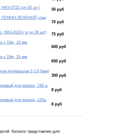
 HAS-0722 (уп 50 шт.)
50 руб
кр. ТЕМНО-ЗЕЛЕНОЙ упак
70 руб
. HAS-8124 ( в уп.30 шт)
75 руб
м х 10м, 10 мм
600 руб
м х 10м, 15 мм
600 руб
тки (купершлак 0,1-0,6мм)
300 руб
оновый для краски, 190 µ,
8 руб
оновый для краски, 125µ,
8 руб
ртой. Каталог представлен для