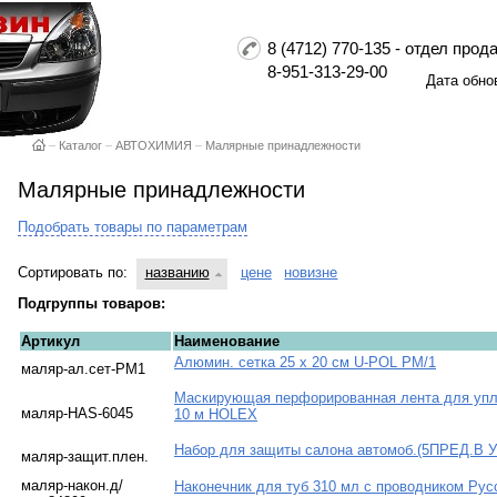
8 (4712) 770-135 - отдел пр
8-951-313-29-00
Дата обно
–
Каталог
–
АВТОХИМИЯ
–
Малярные принадлежности
Малярные принадлежности
Подобрать товары по параметрам
Сортировать по:
названию
цене
новизне
Подгруппы товаров:
Артикул
Наименование
Алюмин. сетка 25 х 20 см U-POL PM/1
маляр-ал.сет-PM1
Маскирующая перфорированная лента для упл
маляр-HAS-6045
10 м HOLEX
Набор для защиты салона автомоб.(5ПРЕД.В 
маляр-защит.плен.
маляр-након.д/
Наконечник для туб 310 мл с проводником Ру