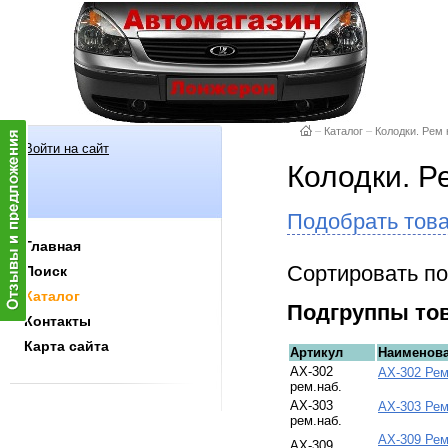
–
Каталог
–
Колодки. Рем 
Войти на сайт
Колодки. Р
Подобрать тов
Главная
Сортировать по
Поиск
Каталог
Подгруппы то
Контакты
Карта сайта
Артикул
Наименов
АХ-302
АХ-302 Рем
рем.наб.
АХ-303
АХ-303 Рем
рем.наб.
АХ-309 Рем
АХ-309