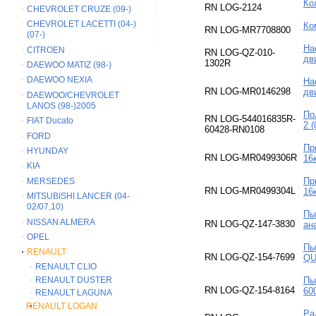
Ко
RN LOG-2124
CHEVROLET CRUZE (09-)
CHEVROLET LACETTI (04-)
Ко
RN LOG-MR7708800
(07-)
На
CITROEN
RN LOG-QZ-010-
дв
1302R
DAEWOO MATIZ (98-)
DAEWOO NEXIA
На
RN LOG-MR0146298
дв
DAEWOO/CHEVROLET
LANOS (98-)2005
По
RN LOG-544016835R-
FIAT Ducato
2 
60428-RN0108
FORD
Пр
HYUNDAY
RN LOG-MR0499306R
16
KIA
Пр
MERSEDES
RN LOG-MR0499304L
16
MITSUBISHI LANCER (04-
02/07,10)
Пы
NISSAN ALMERA
RN LOG-QZ-147-3830
ан
OPEL
Пы
RENAULT
RN LOG-QZ-154-7699
QU
RENAULT CLIO
RENAULT DUSTER
Пы
RN LOG-QZ-154-8164
60
RENAULT LAGUNA
RENAULT LOGAN
Ра