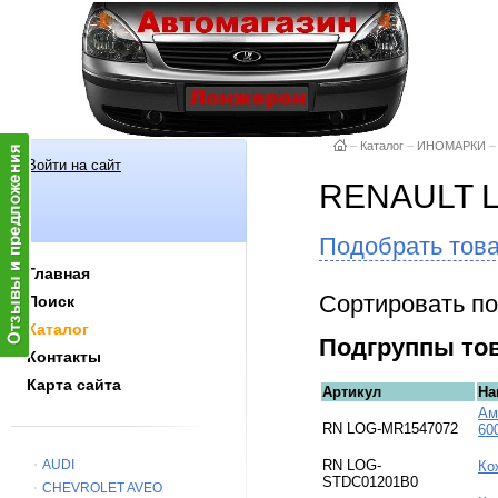
–
Каталог
–
ИНОМАРКИ
–
Войти на сайт
RENAULT 
Подобрать тов
Главная
Сортировать по
Поиск
Каталог
Подгруппы то
Контакты
Карта сайта
Артикул
На
Ам
RN LOG-MR1547072
60
AUDI
RN LOG-
Ко
STDC01201B0
CHEVROLET AVEO