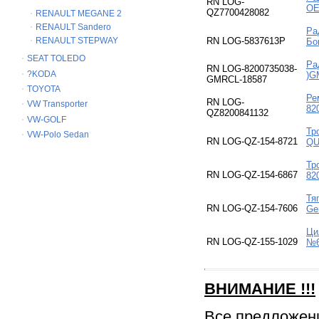
RN LOG-
ОЕ
QZ7700428082
RENAULT MEGANE 2
RENAULT Sandero
Ра
RENAULT STEPWAY
RN LOG-5837613P
Бо
SEAT TOLEDO
Ра
RN LOG-8200735038-
?KODA
)G
GMRCL-18587
TOYOTA
Ре
RN LOG-
VW Transporter
82
QZ8200841132
VW-GOLF
Тр
VW-Polo Sedan
RN LOG-QZ-154-8721
QU
Тр
RN LOG-QZ-154-6867
82
Тя
RN LOG-QZ-154-7606
Ge
Ци
RN LOG-QZ-155-1029
№6
ВНИМАНИЕ
!!!
Все предложен