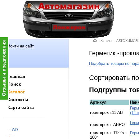
–
Каталог
–
АВТОХИМИЯ
Войти на сайт
Герметик -прокл
Подобрать товары по пар
Сортировать по
Главная
Поиск
Подгруппы то
Каталог
Контакты
Артикул
Наи
Карта сайта
Герм
герм прокл.11-AB
(12ш
Герм
герм прокл.-ABRO
WD
герм прокл.-11225-
Герм
180г