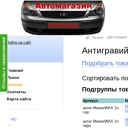
–
Каталог
–
АВТОХИМИЯ
Войти на сайт
Антиграви
Подобрать тов
Главная
Сортировать по
Поиск
Каталог
Подгруппы то
Контакты
Карта сайта
Артикул
Н
M
антиг-MasterWAX 1л.
С
сер
WD
M
антиг-MasterWAX 1л.
Ч
черн