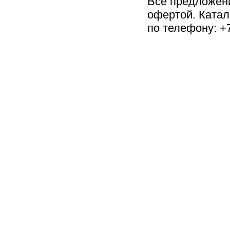
Все предложен
офертой. Катал
по телефону: +7