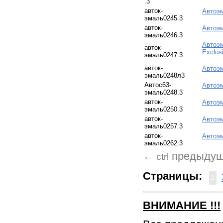
.3
авток-
Автоэм
эмаль0245.3
авток-
Автоэм
эмаль0246.3
Автоэм
авток-
Exclus
эмаль0247.3
авток-
Автоэм
эмаль0248л3
Автос63-
Автоэм
эмаль0248.3
авток-
Автоэм
эмаль0250.3
авток-
Автоэм
эмаль0257.3
авток-
Автоэм
эмаль0262.3
←
предыду
ctrl
Страницы:
1
ВНИМАНИЕ
!!!