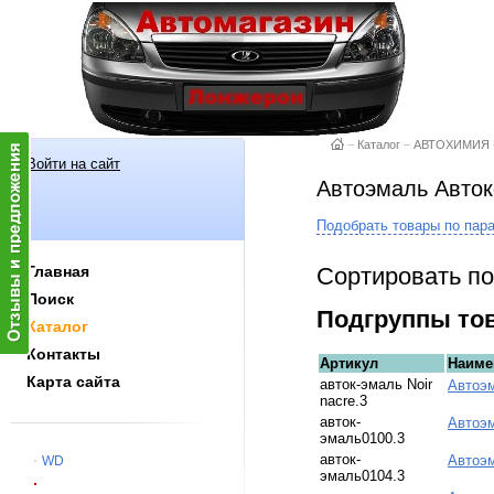
–
Каталог
–
АВТОХИМИЯ
Войти на сайт
Автоэмаль Авток
Подобрать товары по пар
Сортировать по
Главная
Поиск
Подгруппы то
Каталог
Контакты
Артикул
Наиме
Карта сайта
авток-эмаль Noir
Автоэм
nacre.3
авток-
Автоэм
эмаль0100.3
авток-
Автоэм
WD
эмаль0104.3