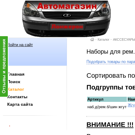
–
Каталог
–
АКССЕСУАР
Войти на сайт
Наборы для рем
Подобрать товары по пар
Сортировать по
Главная
Поиск
Подгруппы то
Каталог
Контакты
Артикул
Наи
Карта сайта
Жгу
наб.д/рем.б/шин жгут
ВНИМАНИЕ
!!!