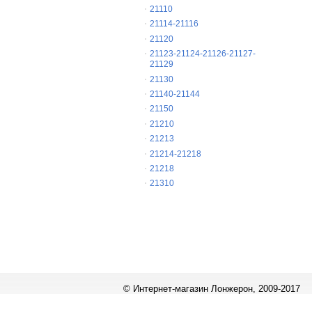
21110
21114-21116
21120
21123-21124-21126-21127-
21129
21130
21140-21144
21150
21210
21213
21214-21218
21218
21310
© Интернет-магазин Лонжерон, 2009-2017
Работает на
«1С-Битрикс: Управление сайтом»