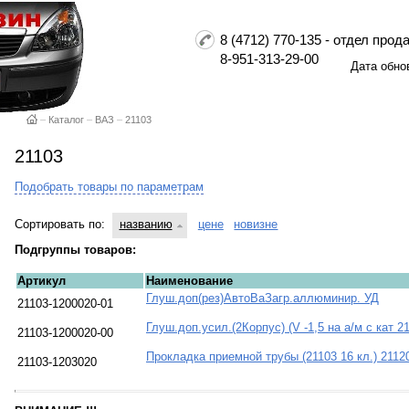
8 (4712) 770-135 - отдел пр
8-951-313-29-00
Дата обно
–
Каталог
–
ВАЗ
–
21103
21103
Подобрать товары по параметрам
Сортировать по:
названию
цене
новизне
Подгруппы товаров:
Артикул
Наименование
Глуш.доп(рез)АвтоВаЗагр.аллюминир. УД
21103-1200020-01
Глуш.доп.усил.(2Корпус) (V -1,5 на а/м с кат 2
21103-1200020-00
Прокладка приемной трубы (21103 16 кл.) 2112
21103-1203020