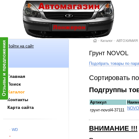
–
Каталог
–
АВТОХИМИЯ
Войти на сайт
Грунт NOVOL
Подобрать товары по пар
Сортировать по
Главная
Поиск
Подгруппы то
Каталог
Контакты
Артикул
Наим
Карта сайта
NOVOL
грунт-novol4-37111
ВНИМАНИЕ
!!!
WD