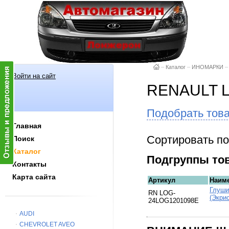
–
Каталог
–
ИНОМАРКИ
–
Войти на сайт
RENAULT 
Подобрать тов
Главная
Сортировать по
Поиск
Каталог
Подгруппы то
Контакты
Карта сайта
Артикул
Наим
Глуши
RN LOG-
(Экри
24LOG1201098E
AUDI
CHEVROLET AVEO