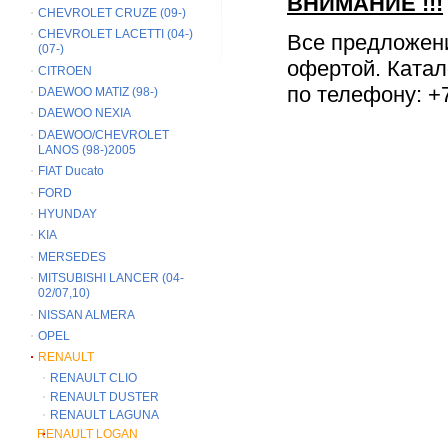
ВНИМАНИЕ
!!!
CHEVROLET CRUZE (09-)
CHEVROLET LACETTI (04-)
Все предложен
(07-)
офертой. Катал
CITROEN
по телефону: +7
DAEWOO MATIZ (98-)
DAEWOO NEXIA
DAEWOO/CHEVROLET
LANOS (98-)2005
FIAT Ducato
FORD
HYUNDAY
KIA
MERSEDES
MITSUBISHI LANCER (04-
02/07,10)
NISSAN ALMERA
OPEL
RENAULT
RENAULT CLIO
RENAULT DUSTER
RENAULT LAGUNA
RENAULT LOGAN