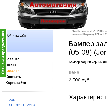
–
Каталог
–
ИНОМАРКИ
–
черный (Шагрень) RENAULT 
Войти на сайт
Бампер за
(05-08) (J
Главная
Бампер задний черный (Ш
Поиск
Каталог
цена:
Контакты
2 500 руб
Карта сайта
Характерист
AUDI
CHEVROLET AVEO