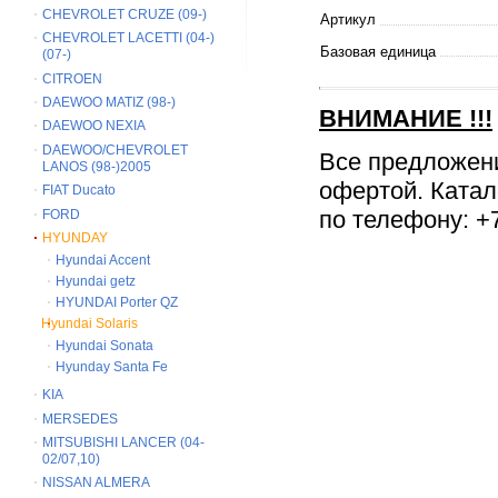
CHEVROLET CRUZE (09-)
Артикул
CHEVROLET LACETTI (04-)
Базовая единица
(07-)
CITROEN
DAEWOO MATIZ (98-)
ВНИМАНИЕ
!!!
DAEWOO NEXIA
DAEWOO/CHEVROLET
Все предложен
LANOS (98-)2005
офертой. Катал
FIAT Ducato
по телефону: +7
FORD
HYUNDAY
Hyundai Accent
Hyundai getz
HYUNDAI Porter QZ
Hyundai Solaris
Hyundai Sonata
Hyunday Santa Fe
KIA
MERSEDES
MITSUBISHI LANCER (04-
02/07,10)
NISSAN ALMERA