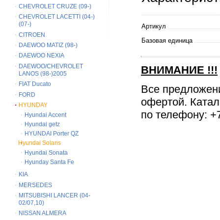
CHEVROLET CRUZE (09-)
CHEVROLET LACETTI (04-)
(07-)
Артикул
CITROEN
Базовая единица
DAEWOO MATIZ (98-)
DAEWOO NEXIA
DAEWOO/CHEVROLET
ВНИМАНИЕ
!!!
LANOS (98-)2005
FIAT Ducato
Все предложен
FORD
офертой. Катал
HYUNDAY
по телефону: +7
Hyundai Accent
Hyundai getz
HYUNDAI Porter QZ
Hyundai Solaris
Hyundai Sonata
Hyunday Santa Fe
KIA
MERSEDES
MITSUBISHI LANCER (04-
02/07,10)
NISSAN ALMERA