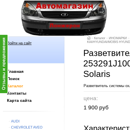
–
Каталог
–
ИНОМАРКИ
–
KIA/HYUNDAI/MOBIS HYUNDA
Войти на сайт
Разветвите
253291J10
Главная
Solaris
Поиск
Каталог
Разветвитель системы о
Контакты
цена:
Карта сайта
1 900 руб
AUDI
Характерист
CHEVROLET AVEO