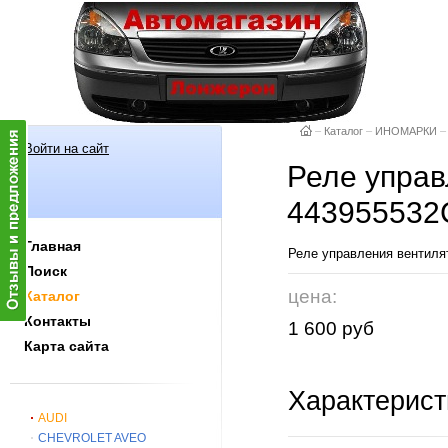
–
Каталог
–
ИНОМАРКИ
–
Войти на сайт
Реле упpав
443955532
Главная
Реле упpавления вентил
Поиск
цена:
Каталог
Контакты
1 600 руб
Карта сайта
Характерист
AUDI
CHEVROLET AVEO