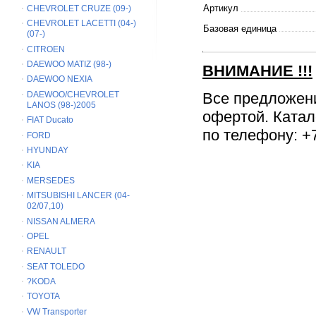
Артикул
CHEVROLET CRUZE (09-)
CHEVROLET LACETTI (04-)
Базовая единица
(07-)
CITROEN
DAEWOO MATIZ (98-)
ВНИМАНИЕ
!!!
DAEWOO NEXIA
Все предложен
DAEWOO/CHEVROLET
LANOS (98-)2005
офертой. Катал
FIAT Ducato
по телефону: +7
FORD
HYUNDAY
KIA
MERSEDES
MITSUBISHI LANCER (04-
02/07,10)
NISSAN ALMERA
OPEL
RENAULT
SEAT TOLEDO
?KODA
TOYOTA
VW Transporter