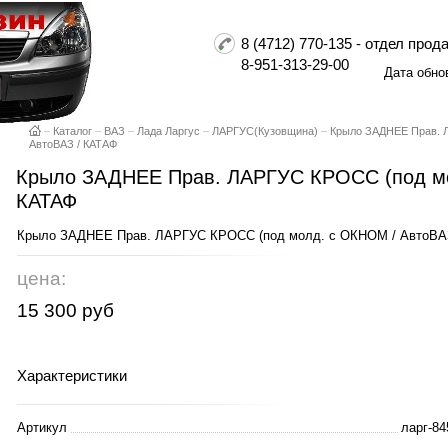
8 (4712) 770-135 - отдел пр
8-951-313-29-00
Дата обно
–
Каталог
–
ВАЗ
–
Лада Ларгус
–
ЛАРГУС(Кузовщина)
–
Крыло ЗАДНЕЕ Прав. 
АвтоВАЗ / КАТАФ
Крыло ЗАДНЕЕ Прав. ЛАРГУС КРОСС (под мо
КАТАФ
Крыло ЗАДНЕЕ Прав. ЛАРГУС КРОСС (под молд. с ОКНОМ / АвтоВА
цена:
15 300 руб
Характеристики
Артикул
ларг-8