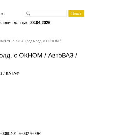
одаж
вления данных:
28.04.2026
ЛАРГУС КРОСС (под молд. с ОКНОМ /
лд. с ОКНОМ / АвтоВАЗ /
З / КАТАФ
450090401-760327609R