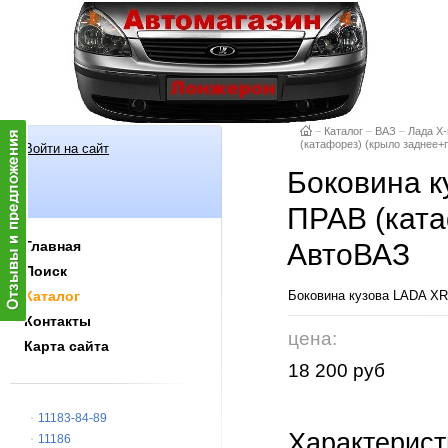
–
Каталог
–
ВАЗ
–
Лада X-
(катафорез) (крыло заднее+
Войти на сайт
Боковина к
ПРАВ (ката
Главная
АвтоВАЗ
Поиск
Каталог
Боковина кузова LADA XR
Контакты
цена:
Карта сайта
18 200 руб
11183-84-89
Характерист
11186