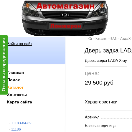
–
Каталог
–
ВАЗ
–
Лада X-
Войти на сайт
Дверь задка LAD
Дверь задка LADA Xray
Главная
цена:
Поиск
29 500 руб
Каталог
Контакты
Характеристики
Карта сайта
Артикул
11183-84-89
Базовая единица
11186