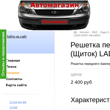
–
Каталог
–
ВАЗ
–
Лада X-
LADA XRAY /АвтоВАЗ
Войти на сайт
Решетка п
(Щиток) L
Главная
Решетка переднего бамп
Поиск
Каталог
цена:
Контакты
2 400 руб
Карта сайта
Характерист
11183-84-89
11186