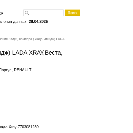
одаж
вления данных:
28.04.2026
ления ЗАДН, бампера ( Лада-Имидж) LADA
идж) LADA XRAY,Веста,
, Ларгус, RENAULT
лада Xray-7703081239