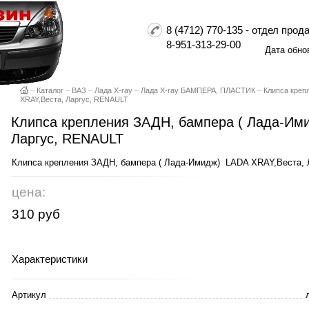
8 (4712) 770-135 - отдел пр
8-951-313-29-00
Дата обно
–
Каталог
–
ВАЗ
–
Лада X-ray
–
Лада X-ray БАМПЕРА, ПЛАСТИК
–
Клипса креп
XRAY,Веста, Ларгус, RENAULT
Клипса крепления ЗАДН, бампера ( Лада-Им
Ларгус, RENAULT
Клипса крепления ЗАДН, бампера ( Лада-Имидж) LADA XRAY,Веста
цена:
310 руб
Характеристики
Артикул