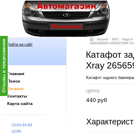
–
Каталог
–
ВАЗ
–
Лада X-
265659650R+265605789R /О
Войти на сайт
Катафот за
Xray 2656
Главная
Катафот заднего бампера
Поиск
Каталог
цена:
Контакты
440 руб
Карта сайта
Характерист
11183-84-89
11186