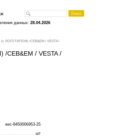
одаж
вления данных:
28.04.2026
3 (с ЛОГОТИПОМ) /CEB&EM / VESTA /
) /CEB&EM / VESTA /
вес-8450006953-25
шт