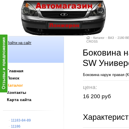
–
Каталог
–
ВАЗ
–
2180 В
CROSS
Войти на сайт
Боковина н
SW Униве
Главная
Боковина наруж правая (
Поиск
Каталог
цена:
Контакты
16 200 руб
Карта сайта
Характерист
11183-84-89
11186