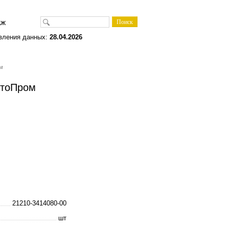
одаж
вления данных:
28.04.2026
ом
втоПром
21210-3414080-00
шт