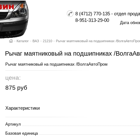
8 (4712) 770-135 - отдел пр
8-951-313-29-00
Дата обно
–
Каталог
–
ВАЗ
–
21210
–
Рычаг маятниковый на подшипниках /ВолгаАвтоПр
Рычаг маятниковый на подшипниках /ВолгаА
Рычаг маятниковый на подшипниках /ВолгаАвтоПром
цена:
875 руб
Характеристики
Артикул
Базовая единица