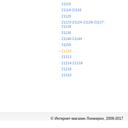
21110
21114-21116
21120
21123-21124-21126-21127-
21129
21130
21140-21144
21150
21210
21213
21214-21218
21218
21310
© Интернет-магазин Лонжерон, 2009-2017
Работает на
«1С-Битрикс: Управление сайтом»