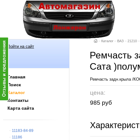
–
Каталог
–
ВАЗ
–
21210
–
Войти на сайт
Ремчасть з
Сата )полу
Главная
Ремчасть задн.крыла /КОС
Поиск
цена:
Каталог
Контакты
985 руб
Карта сайта
Характерист
11183-84-89
11186