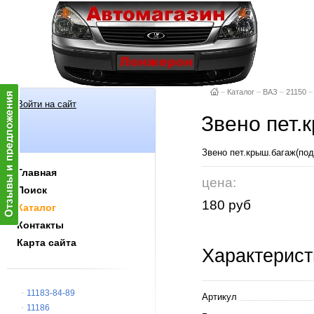
–
Каталог
–
ВАЗ
–
21150
–
Войти на сайт
Звено пет.
Звено пет.крыш.багаж(по
Главная
цена:
Поиск
180 руб
Каталог
Контакты
Карта сайта
Характерист
11183-84-89
Артикул
11186