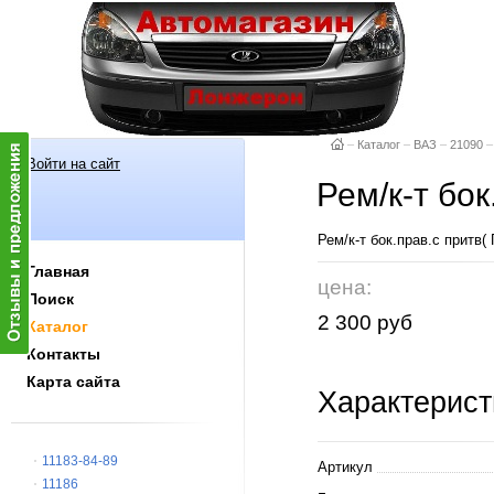
–
Каталог
–
ВАЗ
–
21090
–
Войти на сайт
Рем/к-т бо
Рем/к-т бок.прав.с прит
Главная
цена:
Поиск
2 300 руб
Каталог
Контакты
Карта сайта
Характерист
11183-84-89
Артикул
11186