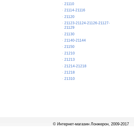
21110
21114-21116
21120
21123-21124-21126-21127-
21129
21130
21140-21144
21150
21210
21213
21214-21218
21218
21310
© Интернет-магазин Лонжерон, 2009-2017
Работает на
«1С-Битрикс: Управление сайтом»