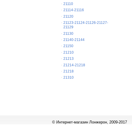
21110
21114-21116
21120
21123-21124-21126-21127-
21129
21130
21140-21144
21150
21210
21213
21214-21218
21218
21310
© Интернет-магазин Лонжерон, 2009-2017
Работает на
«1С-Битрикс: Управление сайтом»