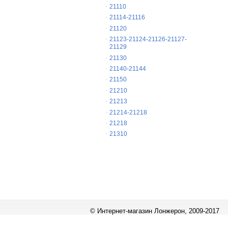
21110
21114-21116
21120
21123-21124-21126-21127-
21129
21130
21140-21144
21150
21210
21213
21214-21218
21218
21310
© Интернет-магазин Лонжерон, 2009-2017
Работает на
«1С-Битрикс: Управление сайтом»