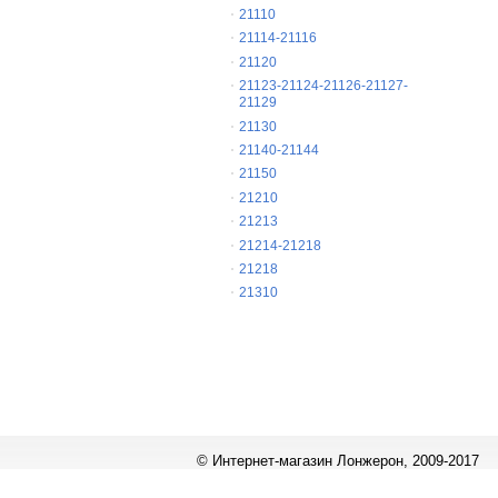
21110
21114-21116
21120
21123-21124-21126-21127-
21129
21130
21140-21144
21150
21210
21213
21214-21218
21218
21310
© Интернет-магазин Лонжерон, 2009-2017
Работает на
«1С-Битрикс: Управление сайтом»