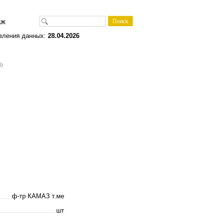
одаж
вления данных:
28.04.2026
4)
ф-тр КАМАЗ т.ме
шт