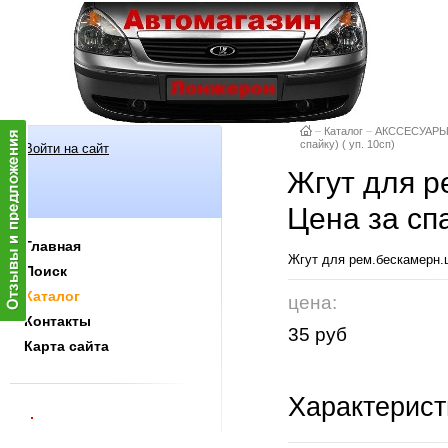
–
Каталог
–
АКССЕСУАР
спайку) ( уп. 10сп)
Войти на сайт
Жгут для р
Цена за спа
Главная
Жгут для рем.бескамерн.ши
Поиск
Каталог
цена:
Контакты
35 руб
Карта сайта
Характерист