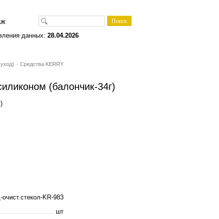
одаж
вления данных:
28.04.2026
 уход)
–
Средства KERRY
иликоном (балончик-34г)
)
-очист.стекол-KR-983
шт