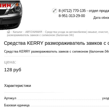
8 (4712) 770-135 - отдел пр
8-951-313-29-00
Дата обно
–
Каталог
–
АВТОХИМИЯ
–
Средства ухода за автомобилем( омыват, очистит,
размораживатель замков с силиконом (балончик-34г)
Средства KERRY размораживатель замков с с
Средства KERRY размораживатель замков с силиконом (балончик-34г
цена:
128 руб
Характеристики
Артикул
уход
Базовая единица