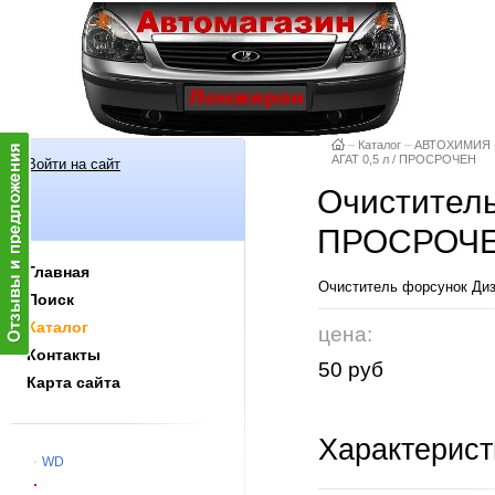
–
Каталог
–
АВТОХИМИЯ
АГАТ 0,5 л / ПРОСРОЧЕН
Войти на сайт
Очиститель
ПРОСРОЧ
Главная
Очиститель форсунок Ди
Поиск
Каталог
цена:
Контакты
50 руб
Карта сайта
Характерист
WD