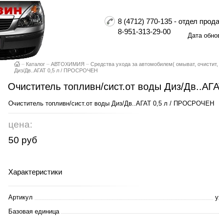
8 (4712) 770-135 - отдел пр
8-951-313-29-00
Дата обно
–
Каталог
–
АВТОХИМИЯ
–
Средства ухода за автомобилем( омыват, очистит,
Диз/Дв..АГАТ 0,5 л / ПРОСРОЧЕН
Очиститель топливн/сист.от воды Диз/Дв..А
Очиститель топливн/сист.от воды Диз/Дв..АГАТ 0,5 л / ПРОСРОЧЕН
цена:
50 руб
Характеристики
Артикул
у
Базовая единица