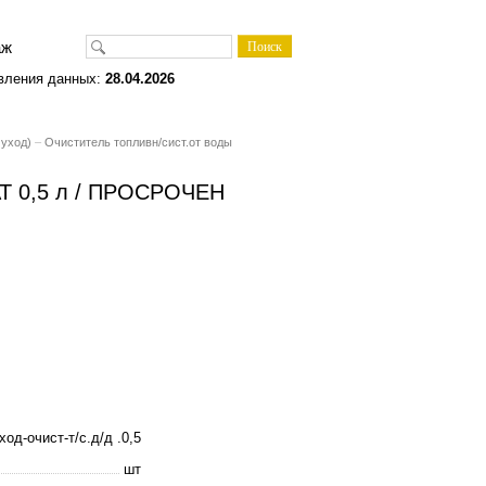
одаж
вления данных:
28.04.2026
 уход)
–
Очиститель топливн/сист.от воды
ГАТ 0,5 л / ПРОСРОЧЕН
ход-очист-т/с.д/д .0,5
шт