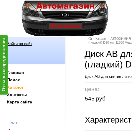
–
Каталог
–
АВТОХИМИЯ
(гладкий) D90 мм 11500 /Адо
Войти на сайт
Диск AB дл
(гладкий) 
Главная
Диск AB для снятия липк
Поиск
Каталог
цена:
Контакты
545 руб
Карта сайта
Характерист
WD