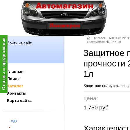
–
Каталог
–
АВТОХИМИЯ
колеруемое HOLEX 1л
Войти на сайт
Защитное 
прочности 
Главная
1л
Поиск
Каталог
Защитное полиуретановое
Контакты
цена:
Карта сайта
1 750 руб
WD
Характерист