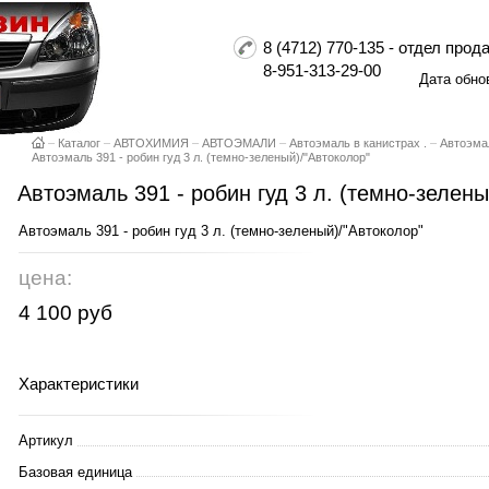
8 (4712) 770-135 - отдел пр
8-951-313-29-00
Дата обно
–
Каталог
–
АВТОХИМИЯ
–
АВТОЭМАЛИ
–
Автоэмаль в канистрах .
–
Автоэмал
Автоэмаль 391 - робин гуд 3 л. (темно-зеленый)/"Автоколор"
Автоэмаль 391 - робин гуд 3 л. (темно-зелены
Автоэмаль 391 - робин гуд 3 л. (темно-зеленый)/"Автоколор"
цена:
4 100 руб
Характеристики
Артикул
Базовая единица