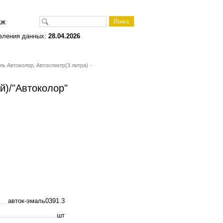
одаж
вления данных:
28.04.2026
ь Автоколор, Автоспектр(3 литра)
–
й)/"Автоколор"
авток-эмаль0391.3
шт