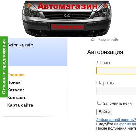
–
Вход на сайт
Войти на сайт
Авторизация
Логин
Главная
Поиск
Пароль
Каталог
Контакты
Запомнить меня
Карта сайта
Забыли свой пароль
Следуйте
на форму дл
После получения конт