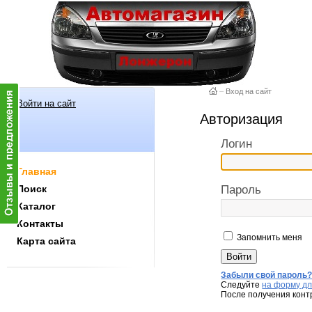
–
Вход на сайт
Войти на сайт
Авторизация
Логин
Главная
Поиск
Пароль
Каталог
Контакты
Запомнить меня
Карта сайта
Забыли свой пароль
Следуйте
на форму дл
После получения конт