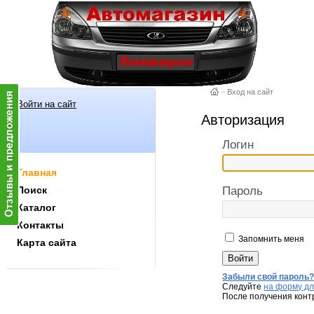
–
Вход на сайт
Войти на сайт
Авторизация
Логин
Главная
Поиск
Пароль
Каталог
Контакты
Запомнить меня
Карта сайта
Забыли свой пароль
Следуйте
на форму дл
После получения конт