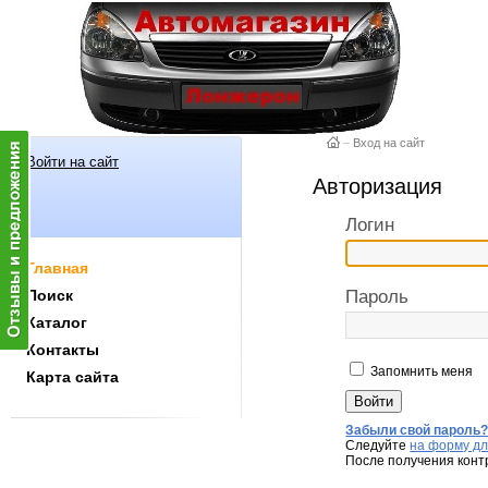
–
Вход на сайт
Войти на сайт
Авторизация
Логин
Главная
Поиск
Пароль
Каталог
Контакты
Запомнить меня
Карта сайта
Забыли свой пароль
Следуйте
на форму дл
После получения конт