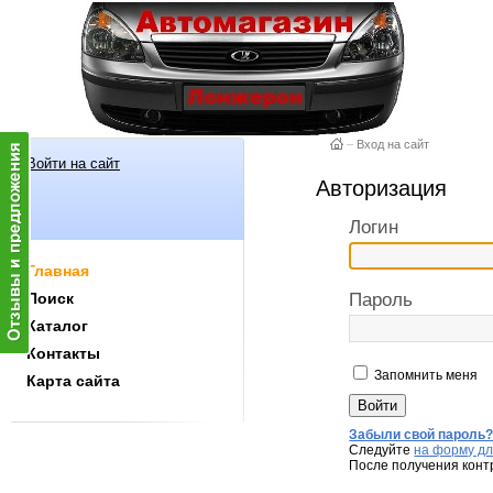
–
Вход на сайт
Войти на сайт
Авторизация
Логин
Главная
Поиск
Пароль
Каталог
Контакты
Запомнить меня
Карта сайта
Забыли свой пароль
Следуйте
на форму дл
После получения конт