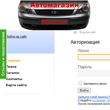
–
Вход на сайт
Войти на сайт
Авторизация
Логин
Главная
Поиск
Пароль
Каталог
Контакты
Запомнить меня
Карта сайта
Забыли свой пароль
Следуйте
на форму дл
После получения конт