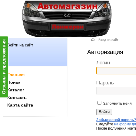
–
Вход на сайт
Войти на сайт
Авторизация
Логин
Главная
Поиск
Пароль
Каталог
Контакты
Запомнить меня
Карта сайта
Забыли свой пароль
Следуйте
на форму дл
После получения конт