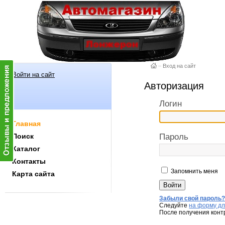
–
Вход на сайт
Войти на сайт
Авторизация
Логин
Главная
Поиск
Пароль
Каталог
Контакты
Запомнить меня
Карта сайта
Забыли свой пароль
Следуйте
на форму дл
После получения конт